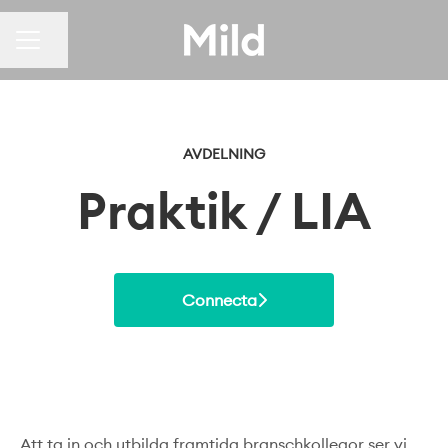
KARRIÄRMENY
Dela sidan
AVDELNING
Praktik / LIA
Connecta
Att ta in och utbilda framtida branschkollegor ser vi